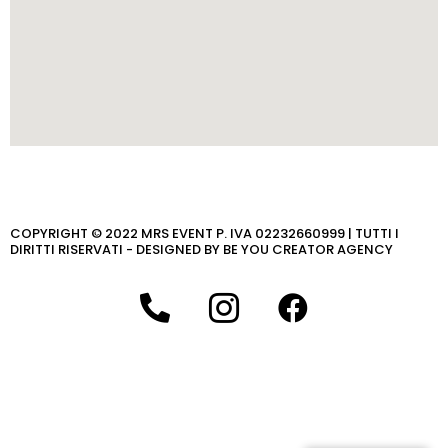
COPYRIGHT © 2022 MRS EVENT P. IVA 02232660999 | TUTTI I
DIRITTI RISERVATI - DESIGNED BY BE YOU CREATOR AGENCY
P
I
F
h
c
a
o
o
c
n
n
e
e
-
b
-
i
o