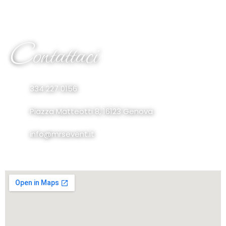
Contattaci
334 227 0156
Piazza Matteotti 8, 16123 Genova
info@mrsevent.it