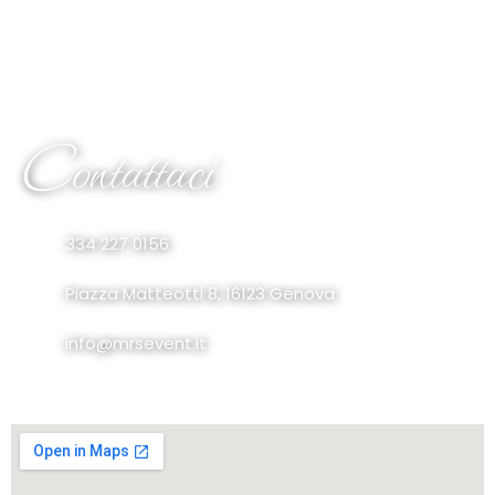
Contattaci
334 227 0156
Piazza Matteotti 8, 16123 Genova
info@mrsevent.it