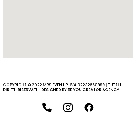
COPYRIGHT © 2022 MRS EVENT P. IVA 02232660999 | TUTTI I
DIRITTI RISERVATI - DESIGNED BY BE YOU CREATOR AGENCY
P
I
F
h
c
a
o
o
c
n
n
e